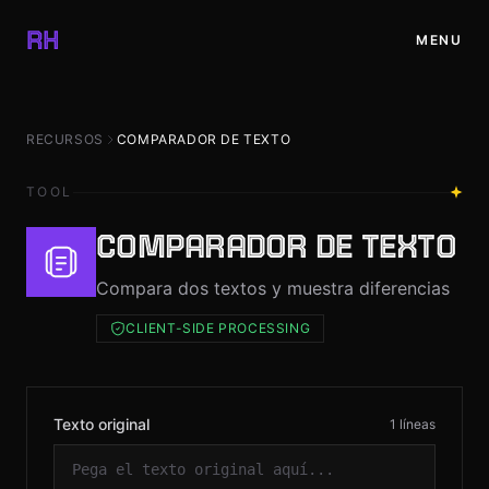
✕
RH
MENU
INICIO
RECURSOS
COMPARADOR DE TEXTO
PROYECTOS
TOOL
BLOG
COMPARADOR DE TEXTO
Compara dos textos y muestra diferencias
RECURSOS
CLIENT-SIDE PROCESSING
TIENDA
CONTACTO
Texto original
1 líneas