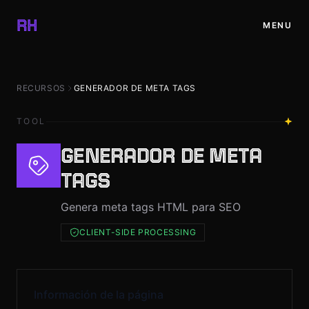
✕
RH
MENU
INICIO
RECURSOS
GENERADOR DE META TAGS
PROYECTOS
TOOL
BLOG
GENERADOR DE META
TAGS
RECURSOS
Genera meta tags HTML para SEO
TIENDA
CLIENT-SIDE PROCESSING
CONTACTO
Información de la página