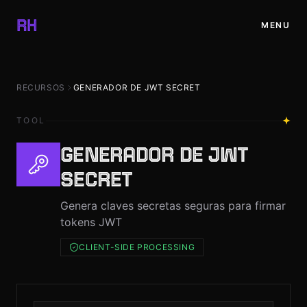
✕
RH
MENU
INICIO
RECURSOS
GENERADOR DE JWT SECRET
PROYECTOS
TOOL
BLOG
GENERADOR DE JWT
SECRET
RECURSOS
Genera claves secretas seguras para firmar
tokens JWT
TIENDA
CLIENT-SIDE PROCESSING
CONTACTO