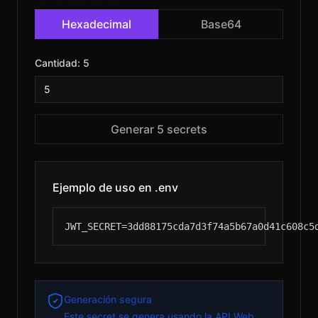
Hexadecimal
Base64
Cantidad: 5
Generar 5 secrets
Ejemplo de uso en .env
JWT_SECRET=3dd88175cda7d3f74a5b67a0d41c608c5
Generación segura
Este secret se genera usando la API Web