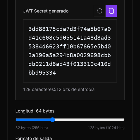
JWT Secret generado
EN
© 2026 RH
3dd88175cda7d3f74a5b67a0
d41c608c5d055141a48d8ad3
5384d6623ff10b67665e5b40
3a196a5a294b8a0029698cbb
db0211d8ad43f013310c410d
bbd95334
128 caracteres
512 bits de entropía
Longitud: 64 bytes
32 bytes (256 bits)
128 bytes (1024 bits)
Formato de salida