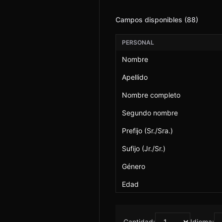
Campos disponibles (88)
TIENDA
PERSONAL
Nombre
Apellido
CONTACT
Nombre completo
Segundo nombre
Prefijo (Sr./Sra.)
Sufijo (Jr./Sr.)
EN
©
Género
Edad
Fecha de nacimiento
DNI/SSN
Cantidad:
Idioma: