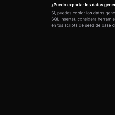
¿Puedo exportar los datos gene
PRODUCTO
Sí, puedes copiar los datos gen
Nombre producto
SQL inserts), considera herrami
Categoría producto
en tus scripts de seed de base d
Precio
SKU
EAN/Código barras
Descripción producto
Color
Talla/Tamaño
Peso
Valoración
IDS