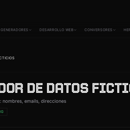
✕
GENERADORES
DESARROLLO WEB
CONVERSORES
HE
OS
CTICIOS
DOR DE DATOS FICT
 nombres, emails, direcciones
NG
S