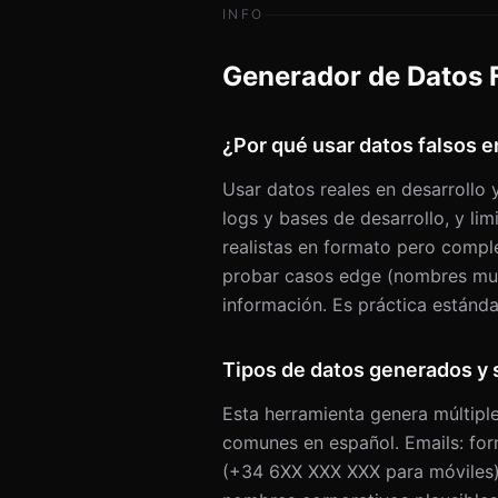
Número
INFO
Piso/Apartamento
Generador de Datos F
Dirección completa
Ciudad
¿Por qué usar datos falsos e
Provincia/Estado
Usar datos reales en desarrollo
País
logs y bases de desarrollo, y lim
realistas en formato pero compl
Código postal
probar casos edge (nombres muy l
Latitud
información. Es práctica estánda
Longitud
Tipos de datos generados y 
Zona horaria
EMPRESA
Esta herramienta genera múltipl
comunes en español. Emails: for
Empresa
(+34 6XX XXX XXX para móviles).
Eslogan empresa