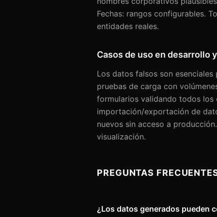
nombres corporativos plausibles
Fechas: rangos configurables. T
Departamento
entidades reales.
Puesto de trabajo
Tipo de contrato
Casos de uso en desarrollo 
ID Empleado
Los datos falsos son esenciales 
Salario
pruebas de carga con volúmenes 
formularios validando todos lo
Fecha contratación
importación/exportación de dato
Email de trabajo
nuevos sin acceso a producción.
INTERNET
visualización.
Nombre de usuario
Contraseña
PREGUNTAS FRECUENTE
URL
Dominio
¿Los datos generados pueden co