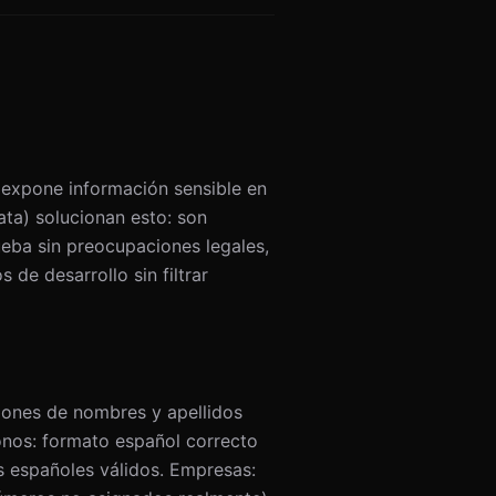
 expone información sensible en
ata) solucionan esto: son
ueba sin preocupaciones legales,
de desarrollo sin filtrar
iones de nombres y apellidos
onos: formato español correcto
s españoles válidos. Empresas: