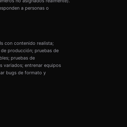
números no asignados realmente).
responden a personas o
s con contenido realista;
s de producción; pruebas de
bles; pruebas de
s variados; entrenar equipos
tar bugs de formato y