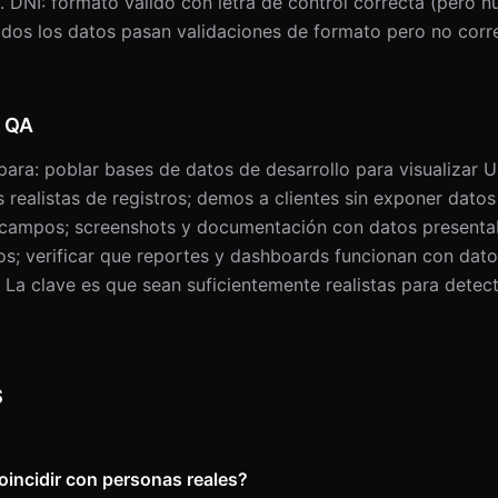
. DNI: formato válido con letra de control correcta (pero 
odos los datos pasan validaciones de formato pero no cor
y QA
para: poblar bases de datos de desarrollo para visualizar UI
realistas de registros; demos a clientes sin exponer dato
s campos; screenshots y documentación con datos presenta
s; verificar que reportes y dashboards funcionan con dato
 La clave es que sean suficientemente realistas para detec
S
incidir con personas reales?