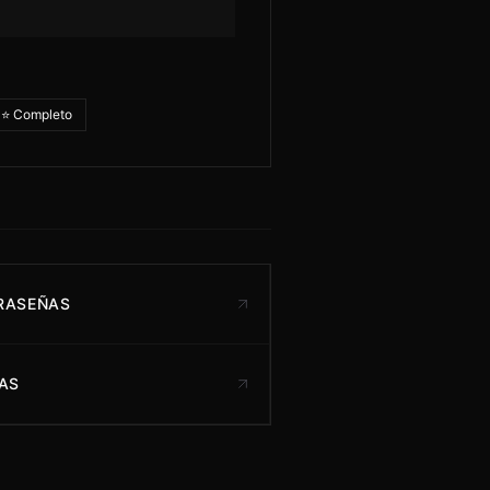
⭐ Completo
RASEÑAS
AS