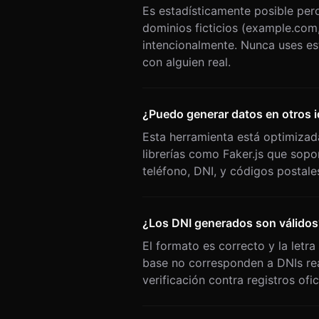
IPv4
Es estadísticamente posible per
dominios ficticios (example.com
IPv6
intencionalmente. Nunca uses est
MAC Address
con alguien real.
User Agent
FINANZAS
¿Puedo generar datos en otros 
Tarjeta de crédito
Esta herramienta está optimizad
librerías como Faker.js que sopo
Fecha expiración tarjeta
teléfono, DNI, y códigos postales
CVV
IBAN
¿Los DNI generados son válidos
BIC/SWIFT
El formato es correcto y la letr
Moneda
base no corresponden a DNIs rea
verificación contra registros ofic
Importe
Dirección Bitcoin