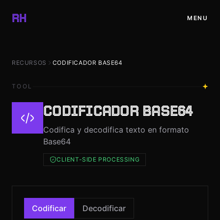
✕
RH
MENU
INICIO
RECURSOS
CODIFICADOR BASE64
PROYECTOS
TOOL
BLOG
CODIFICADOR BASE64
Codifica y decodifica texto en formato
RECURSOS
Base64
CLIENT-SIDE PROCESSING
TIENDA
CONTACTO
Codificar
Decodificar