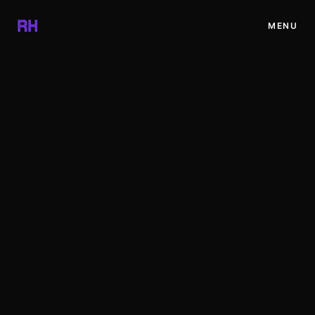
✕
RH
MENU
INICIO
PROYECTOS
BLOG
RECURSOS
TIENDA
CONTACTO