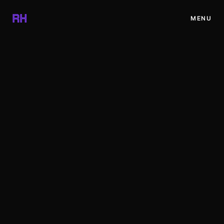
✕
RH
MENU
INICIO
PROYECTOS
BLOG
RECURSOS
TIENDA
CONTACTO