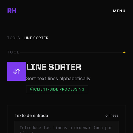
✕
RH
MENU
HOME
TOOLS
LINE SORTER
PROJECTS
TOOL
BLOG
LINE SORTER
Sort text lines alphabetically
RESOURCES
CLIENT-SIDE PROCESSING
SHOP
CONTACT
Texto de entrada
0 líneas