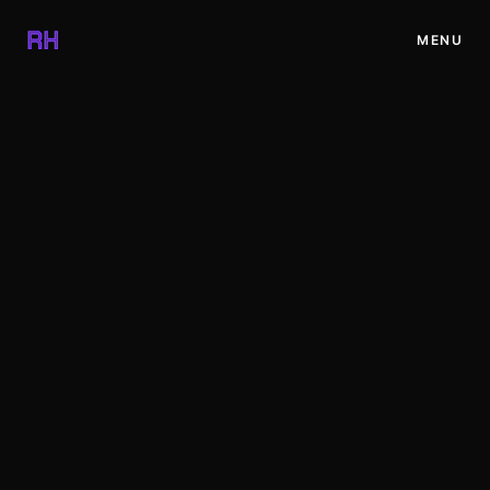
✕
RH
MENU
INICIO
PROYECTOS
BLOG
RECURSOS
TIENDA
CONTACTO